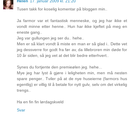
Helen
17. januar 2009 kl. 21:20
Tusen takk for koselig komentar på bloggen min..
Ja farmor var et fantastisk menneske, og jeg har ikke et
vondt minne etter henne.. Hun har ikke kjeftet på meg en
eneste gang..
Jeg var gullungen jeg ser du.. hehe..
Men er så klart vondt å miste en man er så glad i.. Dette vet
jeg dessverre for godt fra før av, da lillebroren min døde for
10 år siden, så jeg vet at det blir bedre etterhvert..
Synes du fortjente den premieølen jeg. hehe...
Mye jeg har lyst å gjøre i leligheten min, men må nesten
spare penger.. Tviler på at de nye huseierne (farmors hus
egentlig) er villig til å betale for nytt gulv, selv om det virkelig
trengs..
Ha en fin fin lørdagskveld
Svar