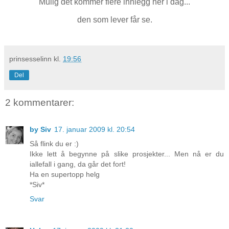
Mulig det kommer flere innlegg her i dag...
den som lever får se.
prinsesselinn
kl.
19:56
Del
2 kommentarer:
by Siv
17. januar 2009 kl. 20:54
Så flink du er :)
Ikke lett å begynne på slike prosjekter... Men nå er du
iallefall i gang, da går det fort!
Ha en supertopp helg
*Siv*
Svar